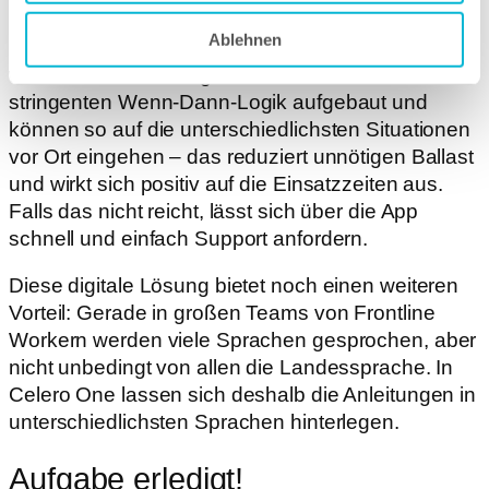
in Anleitungen umwandeln, die auf die
Ablehnen
Smartphones der Frontline Worker gesendet
werden. Die Anleitungen sind nach einer
stringenten Wenn-Dann-Logik aufgebaut und
können so auf die unterschiedlichsten Situationen
vor Ort eingehen – das reduziert unnötigen Ballast
und wirkt sich positiv auf die Einsatzzeiten aus.
Falls das nicht reicht, lässt sich über die App
schnell und einfach Support anfordern.
Diese digitale Lösung bietet noch einen weiteren
Vorteil: Gerade in großen Teams von Frontline
Workern werden viele Sprachen gesprochen, aber
nicht unbedingt von allen die Landessprache. In
Celero One lassen sich deshalb die Anleitungen in
unterschiedlichsten Sprachen hinterlegen.
Aufgabe erledigt!