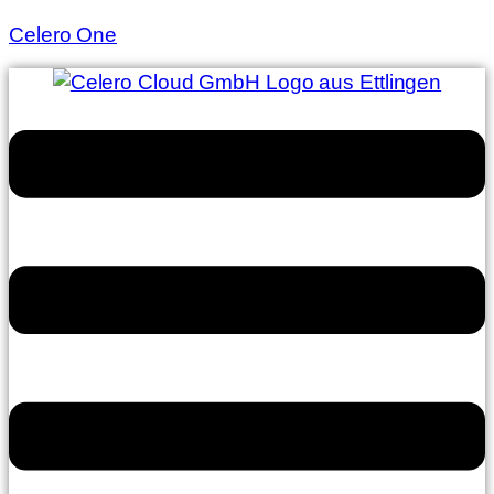
Celero One
Menü