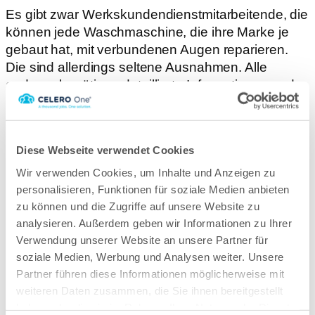
Es gibt zwar Werkskundendienstmitarbeitende, die
können jede Waschmaschine, die ihre Marke je
gebaut hat, mit verbundenen Augen reparieren.
Die sind allerdings seltene Ausnahmen. Alle
anderen benötigen detaillierte Informationen und
passende Anleitungen. Und die sind
erfahrungsgemäß so umfangreich, dass sie auf
kein Klemmbrett mehr passen – mal ganz
Diese Webseite verwendet Cookies
abgesehen von den Druckkosten. Der Schlüssel
zu effizientem Arbeiten ist damit, Frontline Workern
Wir verwenden Cookies, um Inhalte und Anzeigen zu
personalisieren, Funktionen für soziale Medien anbieten
die Informationen digital zur Verfügung zu stellen,
zu können und die Zugriffe auf unsere Website zu
die diese benötigen – und gleichzeitig die
analysieren. Außerdem geben wir Informationen zu Ihrer
Möglichkeit zu haben, zusätzlich Informationen
Verwendung unserer Website an unsere Partner für
nachzuliefern und Support bieten zu können. Das
soziale Medien, Werbung und Analysen weiter. Unsere
Mittel der Wahl dafür ist die Kombination aus einer
Partner führen diese Informationen möglicherweise mit
leistungsstarken Workforce-Management-Software
weiteren Daten zusammen, die Sie ihnen bereitgestellt
und dem Smartphone. Denn das ist klein, robust
haben oder die sie im Rahmen Ihrer Nutzung der Dienste
und immer dabei.